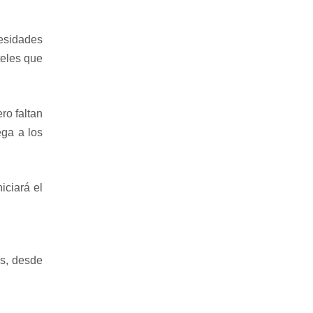
cesidades
teles que
ro faltan
ega a los
iciará el
es, desde