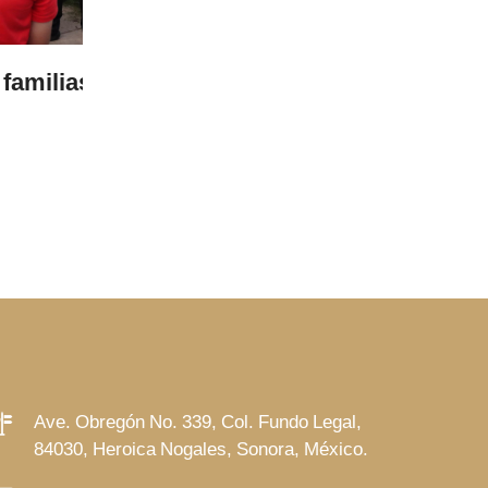
05 Aug 2026
te de
Invita Salud Municipal a jornada gr
con médicos especialistas
LEER MÁS
Ave. Obregón No. 339, Col. Fundo Legal,
84030, Heroica Nogales, Sonora, México.