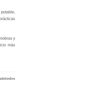
potable,
rácticas
niobras y
vicio más
adetodos