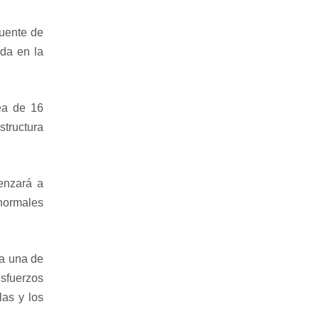
Fuente de
ada en la
ea de 16
tructura
enzará a
normales
a una de
esfuerzos
las y los