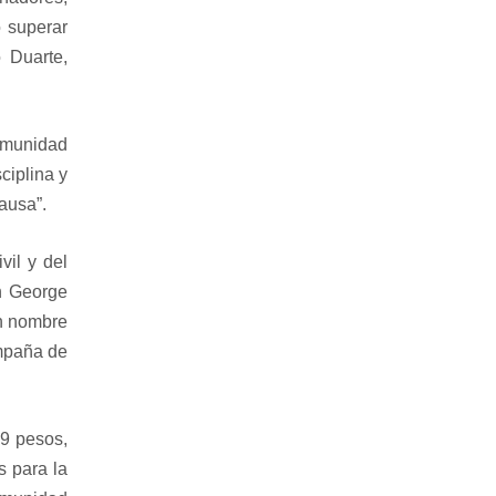
o superar
 Duarte,
comunidad
ciplina y
ausa”.
vil y del
ón George
En nombre
ompaña de
69 pesos,
 para la