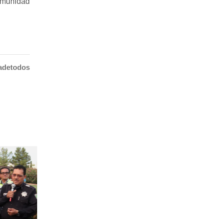
comunidad
adetodos