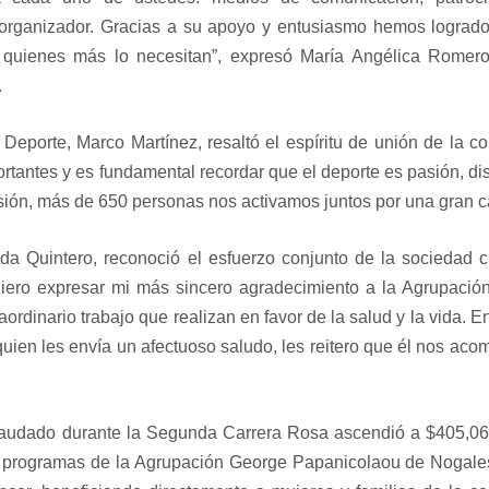
té organizador. Gracias a su apoyo y entusiasmo hemos lograd
 quienes más lo necesitan”, expresó María Angélica Romero
.
el Deporte, Marco Martínez, resaltó el espíritu de unión de la 
tantes y es fundamental recordar que el deporte es pasión, dis
sión, más de 650 personas nos activamos juntos por una gran c
da Quintero, reconoció el esfuerzo conjunto de la sociedad ci
Quiero expresar mi más sincero agradecimiento a la Agrupaci
aordinario trabajo que realizan en favor de la salud y la vida. 
uien les envía un afectuoso saludo, les reitero que él nos ac
recaudado durante la Segunda Carrera Rosa ascendió a $405,0
s programas de la Agrupación George Papanicolaou de Nogales