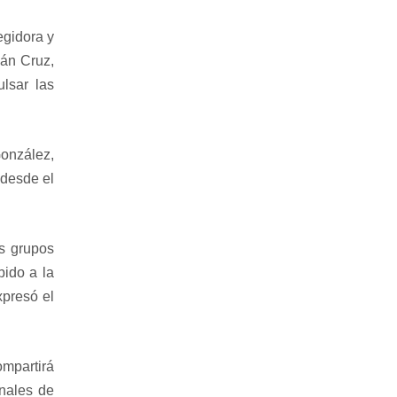
egidora y
ián Cruz,
ulsar las
González,
 desde el
os grupos
bido a la
xpresó el
mpartirá
onales de