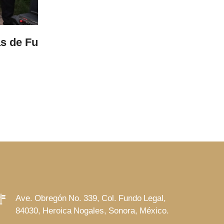
05 Aug 2026
te de
Invita Salud Municipal a jornada gr
con médicos especialistas
LEER MÁS
Ave. Obregón No. 339, Col. Fundo Legal,
84030, Heroica Nogales, Sonora, México.