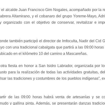
 el alcalde Juan Francisco Gim Nogales, acompañado por la r
Cabrera Altamirano, y el cobanaro del grupo Yoreme-Mayo, Adr
 y organizado con el objetivo de conservar, revitalizar e imp
onde también participó el director de Imfoculta, Nadir del Cid 
ayo con una tradicional cabalgata que partirá a las 09:00 horas
ubicado en el kilómetro 10 del camino a Mascareñas.
tra fiesta en honor a San Isidro Labrador, organizada por l
 para la realización de todas las actividades gratuitas, de
lsar las tradiciones y costumbres de los pueblos indígenas”, e
rtir de las 09:00 horas habrá venta de artesanías y se co
nudo y gallina pinta. Además, se presentarán danzas tradici