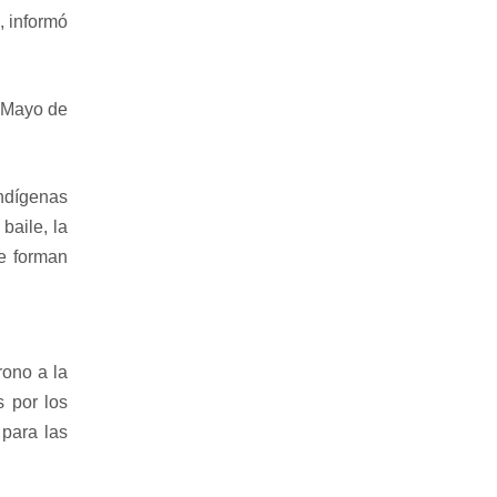
, informó
e-Mayo de
indígenas
baile, la
ue forman
rono a la
 por los
 para las