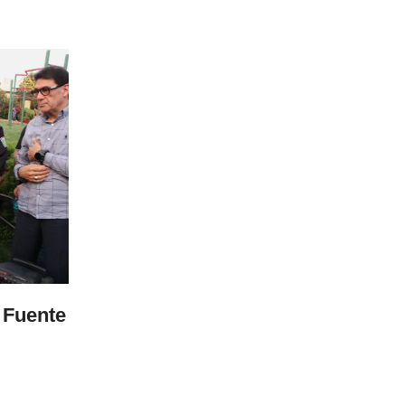
05 Aug 2026
te de
Invita Salud Municipal a jornada gr
con médicos especialistas
LEER MÁS