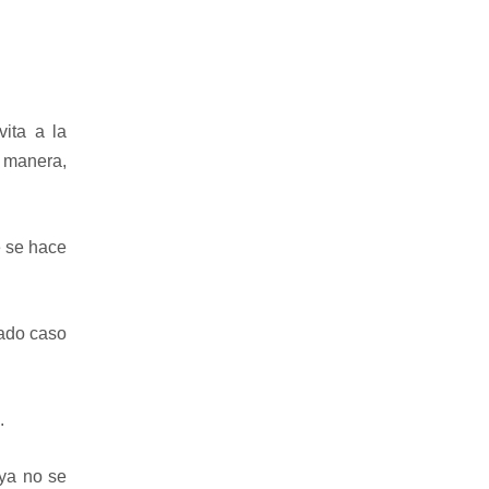
ita a la
l manera,
e se hace
dado caso
.
 ya no se