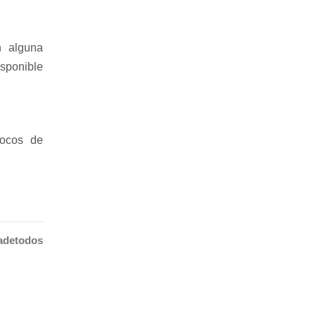
n alguna
isponible
focos de
adetodos