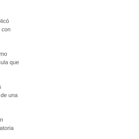
licó
ó con
omo
cula que
s
r de una
ón
atoria