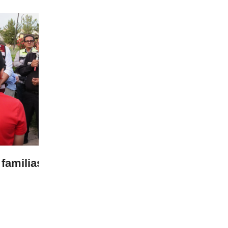
05 Aug 2026
te de
Invita Salud Municipal a jornada gr
con médicos especialistas
LEER MÁS