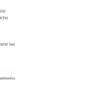
tos
icho
enir las
adetodos