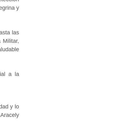
egrina y
asta las
Militar,
aludable
ial a la
dad y lo
Aracely