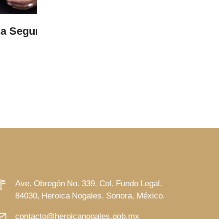
anco
Preparan entrega de libros de text
LEER MÁS
Ave. Obregón No. 339, Col. Fundo Legal,
84030, Heroica Nogales, Sonora, México.
contacto@heroicanogales.gob.mx