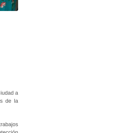
Ciudad a
s de la
trabajos
etección