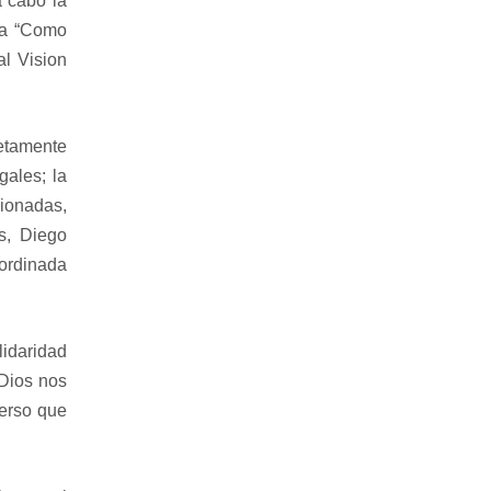
a cabo la
ama “Como
l Vision
letamente
gales; la
cionadas,
s, Diego
ordinada
lidaridad
 Dios nos
verso que