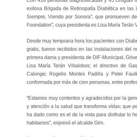
Con 416 personas diagnosticadas y 95 cirugías lá
exitosa Brigada de Retinopatía Diabética en las 
Siempre, Viendo por Sonora”, que promueven de 
Foundation”, cuya presidenta es Lisa María Terán V
Desde muy temprana hora los pacientes con Diabet
gratis, fueron recibidos en las instalaciones de
primera dama y presidenta de DIF-Municipal, Gris
Lisa María Terán Villalobos; el directivo de G
Calonge; Rogelio Montes Padilla y Peter Faul
conformada por más de cien personas, entre profesi
“Estamos muy contentos y agradecidos por la gen
y atención a la salud que transforma vidas; que 
ha dado como es el de la vista para disfrutar lo 
habitamos”, expresó el alcalde Gim.