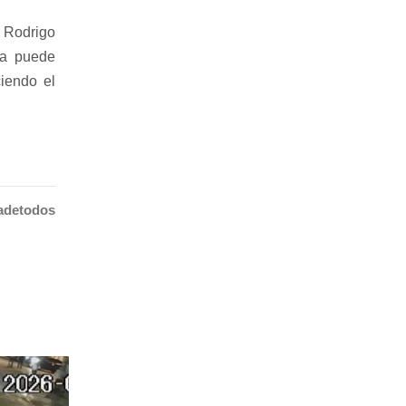
 Rodrigo
ta puede
ciendo el
adetodos