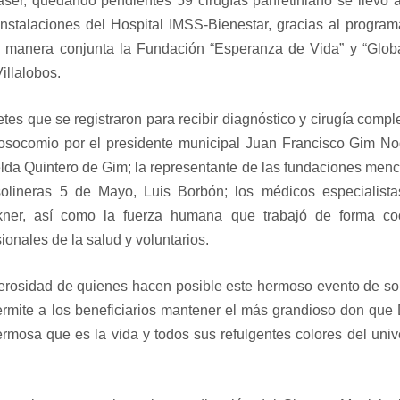
ser, quedando pendientes 59 cirugías panretiniano se llevó 
instalaciones del Hospital IMSS-Bienestar, gracias al progr
manera conjunta la Fundación “Esperanza de Vida” y “Globa
illalobos.
es que se registraron para recibir diagnóstico y cirugía comp
l nosocomio por el presidente municipal Juan Francisco Gim No
elda Quintero de Gim; la representante de las fundaciones men
asolineras 5 de Mayo, Luis Borbón; los médicos especialista
kner, así como la fuerza humana que trabajó de forma co
onales de la salud y voluntarios.
erosidad de quienes hacen posible este hermoso evento de so
permite a los beneficiarios mantener el más grandioso don que
hermosa que es la vida y todos sus refulgentes colores del uni