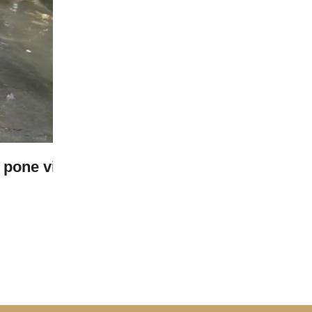
06 Aug 2026
go
Refuerzan limpieza tras las lluvias
LEER MÁS