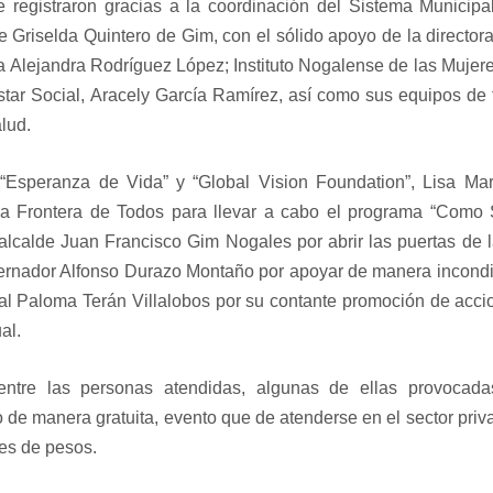
registraron gracias a la coordinación del Sistema Municipal
de Griselda Quintero de Gim, con el sólido apoyo de la director
a Alejandra Rodríguez López; Instituto Nogalense de las Mujere
star Social, Aracely García Ramírez, así como sus equipos de 
lud.
 “Esperanza de Vida” y “Global Vision Foundation”, Lisa Mar
La Frontera de Todos para llevar a cabo el programa “Como 
lcalde Juan Francisco Gim Nogales por abrir las puertas de 
bernador Alfonso Durazo Montaño por apoyar de manera incondi
cal Paloma Terán Villalobos por su contante promoción de acc
al.
ntre las personas atendidas, algunas de ellas provocada
io de manera gratuita, evento que de atenderse en el sector pri
nes de pesos.