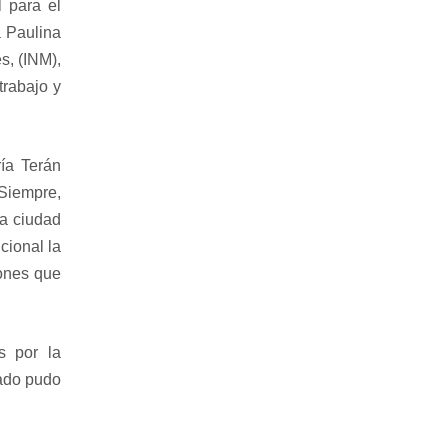
 para el
a Paulina
s, (INM),
trabajo y
ía Terán
Siempre,
la ciudad
cional la
iones que
s por la
vado pudo